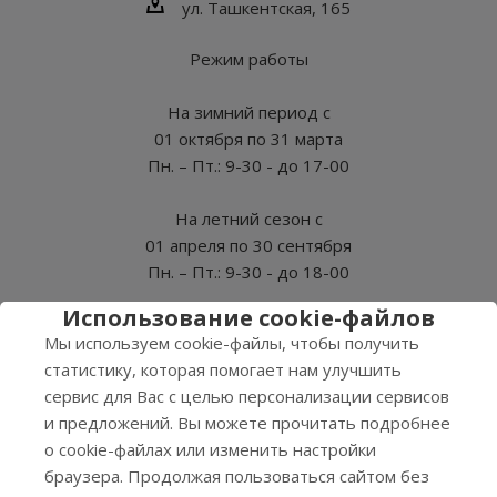
ул. Ташкентская, 165
Режим работы
На зимний период с
01 октября по 31 марта
Пн. – Пт.: 9-30 - до 17-00
На летний сезон с
01 апреля по 30 сентября
Пн. – Пт.: 9-30 - до 18-00
Использование cookie-файлов
СБ, ВС - Выходные
Мы используем cookie-файлы, чтобы получить
статистику, которая помогает нам улучшить
сервис для Вас с целью персонализации сервисов
и предложений. Вы можете прочитать подробнее
2026 © Нэро
о cookie-файлах или изменить настройки
Соглашение на обработку персональных данных
браузера. Продолжая пользоваться сайтом без