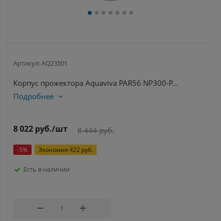
Артикул:
AQ23501
Корпус прожектора Aquaviva PAR56 NP300-P...
Подробнее
8 022
руб.
/шт
8 444
руб.
-
5
%
Экономия
422
руб.
Есть в наличии