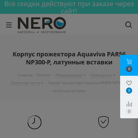
Все скидки действуют при заказе через
сайт!
Корпус прожектора Aquaviva PAR56
NP300-P, латунные вставки
0
Главная
-
Каталог
-
Оборудование
-
Освещение
-
Запасные части
-
Корпус прожектора Aquaviva PAR56 NP300-P,
0
латунные вставки
0