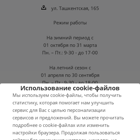
ул. Ташкентская, 165
Режим работы
На зимний период с
01 октября по 31 марта
Пн. – Пт.: 9-30 - до 17-00
На летний сезон с
01 апреля по 30 сентября
Пн. – Пт.: 9-30 - до 18-00
Использование cookie-файлов
Мы используем cookie-файлы, чтобы получить
СБ, ВС - Выходные
статистику, которая помогает нам улучшить
сервис для Вас с целью персонализации
сервисов и предложений. Вы можете прочитать
подробнее о cookie-файлах или изменить
2026 © Нэро
настройки браузера. Продолжая пользоваться
Соглашение на обработку персональных данных
сайтом без изменения настроек, находясь на