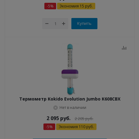
-
5
%
Экономия
15
руб.
Купить
Термометр Kokido Evolution Jumbo K608CBX
Нет в наличии
2 095
руб.
2 205
руб.
-
5
%
Экономия
110
руб.