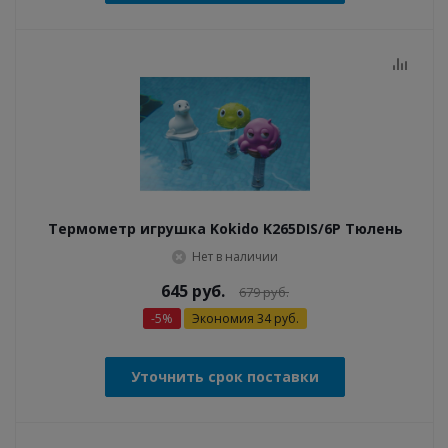
Термометр игрушка Kokido K265DIS/6P Тюлень
Нет в наличии
645
руб.
679
руб.
-
5
%
Экономия
34
руб.
Уточнить срок поставки