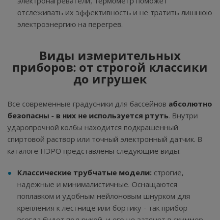
электронагреватели, термометр поможет
отслеживать их эффективность и не тратить лишнюю
электроэнергию на перегрев.
Виды измерительных
приборов: от строгой классики
до игрушек
Все современные градусники для бассейнов
абсолютно
безопасны - в них не используется ртуть
. Внутри
ударопрочной колбы находится подкрашенный
спиртовой раствор или точный электронный датчик. В
каталоге НЭРО представлены следующие виды:
Классические трубчатые модели:
строгие,
надежные и минималистичные. Оснащаются
поплавком и удобным нейлоновым шнурком для
крепления к лестнице или бортику - так прибор
всегда будет под рукой, и его не затянет в скиммер