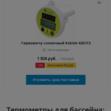
Термометр солнечный Kokido K837CS
Нет в наличии
1 826
руб.
1 922
руб.
-
5
%
Экономия
96
руб.
Уточнить срок поставки
Термометры для бассейна: