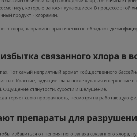
 в бассейн обычный хлор (свободный хлор), он начинает уни
 косметику), которые заносят купающиеся. В процессе этой х
чный продукт - хлорамин.
ного хлора, хлорамины практически не обладают дезинфици
избытка связанного хлора в в
пах. Тот самый неприятный аромат «общественного бассейна
стых. Красные, зудящие глаза после купания и першение в 
. Ощущение стянутости, сухости и шелушение.
ода теряет свою прозрачность, несмотря на работающую ф
ают препараты для разрушен
тобы избавиться от неприятного запаха связанного хлора, ну