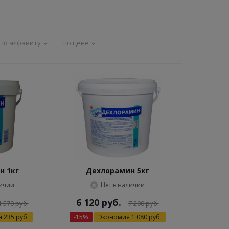
По алфавиту
По цене
н 1кг
Дехлорамин 5кг
личии
Нет в наличии
6 120
руб.
1 570
руб.
7 200
руб.
я
235
руб.
-
15
%
Экономия
1 080
руб.