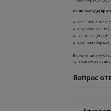
только сертифициро
Ваши выгоды при за
Большой выбор фо
Подробные инстру
Честные цены без
Быстрая сборка и 
Верните своему басс
купание снова будет
Вопрос от
Как хлорами