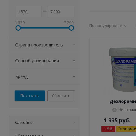
1 570
7 200
По популярности
Страна производитель
Способ дозирования
Бренд
Сбросить
Дехлорами
Нет в на
1 335
руб.
Бассейны
-
15
%
Экономи