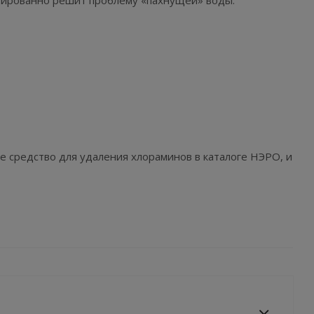
тированно решит проблему «пахнущей» воды.
 средство для удаления хлораминов в каталоге НЭРО, и