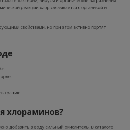
чтожать бактерии, вирусы и органические загрязнения
имической реакции хлор связывается с органикой и
рующими свойствами, но при этом активно портят
оде
».
горле.
ильтрацию.
ия хлораминов?
жно добавить в воду сильный окислитель. В каталоге