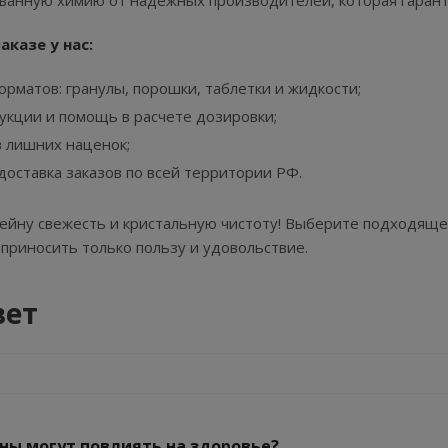
ванную химию от надежных производителей, которая гаран
казе у нас:
рматов: гранулы, порошки, таблетки и жидкости;
кции и помощь в расчете дозировки;
 лишних наценок;
доставка заказов по всей территории РФ.
ейну свежесть и кристальную чистоту! Выберите подходящее
 приносить только пользу и удовольствие.
вет
ны могут повлиять на здоровье?