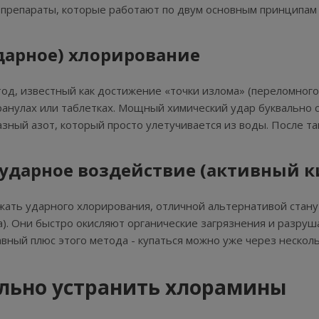
препараты, которые работают по двум основным принципам
дарное) хлорирование
тод, известный как достижение «точки излома» (переломного
гранулах или таблетках. Мощный химический удар буквально 
зный азот, который просто улетучивается из воды. После та
 ударное воздействие (активный к
жать ударного хлорирования, отличной альтернативой стану
а). Они быстро окисляют органические загрязнения и разру
авный плюс этого метода - купаться можно уже через несколь
льно устранить хлорамины