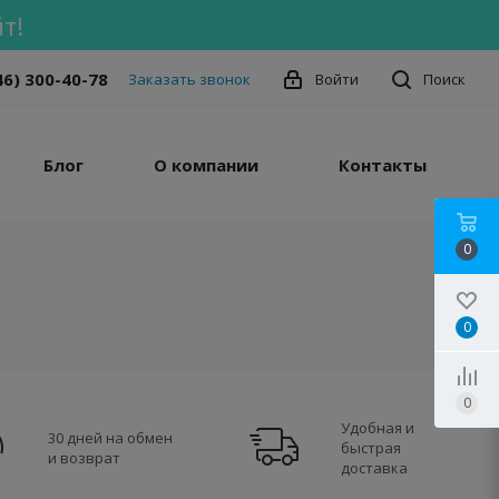
т!
46) 300-40-78
Заказать звонок
Войти
Поиск
Блог
О компании
Контакты
0
0
0
Удобная и
30 дней на обмен
быстрая
и возврат
доставка