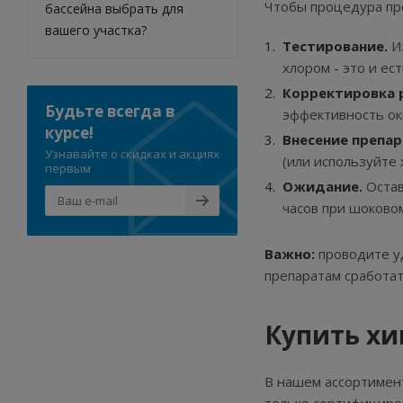
Чтобы процедура пр
бассейна выбрать для
вашего участка?
Тестирование.
Из
хлором - это и ес
Корректировка 
Будьте всегда в
эффективность ок
курсе!
Внесение препар
Узнавайте о скидках и акциях
(или используйте
первым
Ожидание.
Остав
часов при шоково
Важно:
проводите уд
препаратам сработа
Купить хи
В нашем ассортимен