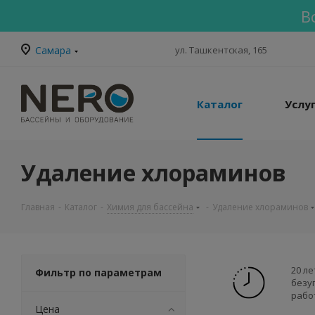
В
Самара
ул. Ташкентская, 165
Каталог
Услу
Удаление хлораминов
Главная
-
Каталог
-
Химия для бассейна
-
Удаление хлораминов
20 ле
Фильтр по параметрам
безу
рабо
Цена