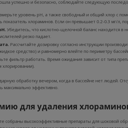
ошла успешно и безопасно, соблюдайте следующую последо
мерьте уровень pH, а также свободный и общий хлор с по
ть показатель хлораминов. Если он превышает 0.2-0.3 мг/л, п
pH.
Убедитесь, что кислотно-щелочной баланс находится в нор
ислителей резко падает.
ата.
Рассчитайте дозировку согласно инструкции производит
 жидкое средство) и равномерно влейте по периметру бассе
ьте фильтр работать. Время ожидания зависит от типа препа
м хлорировании).
арную обработку вечером, когда в бассейне нет людей. От
ть максимально эффективно.
мию для удаления хлораминов
те собраны высокоэффективные препараты для шоковой обр