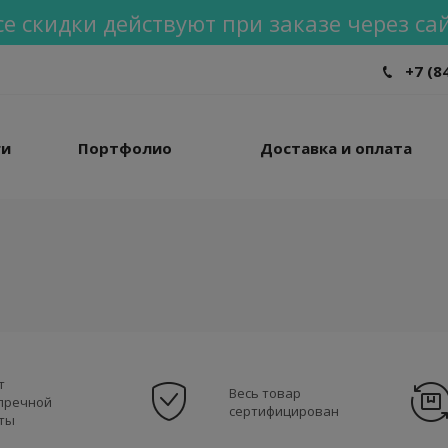
се скидки действуют при заказе через сай
+7 (8
ги
Портфолио
Доставка и оплата
т
Весь товар
пречной
сертифицирован
ты