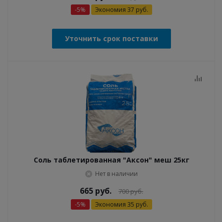
-
5
%
Экономия
37
руб.
Уточнить срок поставки
Соль таблетированная "Аксон" меш 25кг
Нет в наличии
665
руб.
700
руб.
-
5
%
Экономия
35
руб.