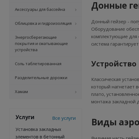
Донные ге
Аксессуары для бассейна
Донный гейзер - поп
Облицовка и гидроизоляция
Оборудование обеспе
комплектующие для 
Энергосберегающие
покрытия и сматывающие
система гарантирует
устройства
Устройство
Соль таблетированная
Разделительные дорожки
Классическая устано
который нагнетает 
Хамам
плато, установленн
монтажа закладной 
Услуги
Все услуги
Виды аэр
Установка закладных
элементов в бетонный
Видимая часть гейзе