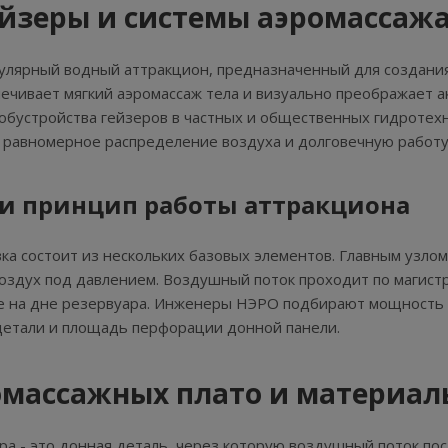
йзеры и системы аэромассаж
улярный водный аттракцион, предназначенный для создания
чивает мягкий аэромассаж тела и визуально преображает а
обустройства гейзеров в частных и общественных гидротех
 равномерное распределение воздуха и долговечную работу 
 и принцип работы аттракциона
вка состоит из нескольких базовых элементов. Главным узло
воздух под давлением. Воздушный поток проходит по магист
ое на дне резервуара. Инженеры НЭРО подбирают мощность 
детали и площадь перфорации донной панели.
омассажных плато и материал
ра - это донная деталь, через которую воздушный поток по