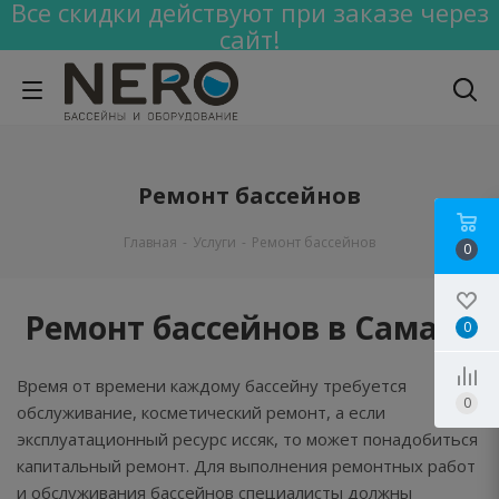
Все скидки действуют при заказе через
сайт!
Ремонт бассейнов
Главная
-
Услуги
-
Ремонт бассейнов
0
Ремонт бассейнов в Самаре
0
Время от времени каждому бассейну требуется
0
обслуживание, косметический ремонт, а если
эксплуатационный ресурс иссяк, то может понадобиться
капитальный ремонт. Для выполнения ремонтных работ
и обслуживания бассейнов специалисты должны