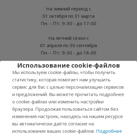
На зимний период с
01 октября по 31 марта
Пн. – Пт.: 9-30 - до 17-00
На летний сезон с
01 апреля по 30 сентября
Пн. – Пт.: 9-30 - до 18-00
Использование cookie-файлов
СБ, ВС - Выходные
Мы используем cookie-файлы, чтобы получить
статистику, которая помогает нам улучшить
сервис для Вас с целью персонализации сервисов
и предложений. Вы можете прочитать подробнее
2026 © Нэро
о cookie-файлах или изменить настройки
Соглашение на обработку персональных данных
браузера. Продолжая пользоваться сайтом без
Политика конфиденциальности
изменения настроек, находясь на нашем ресурсе
вы автоматически даёте согласие на
Продвижение
использование ваших cookie-файлов.
Подробнее