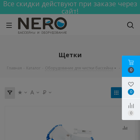
Все скидки действуют при заказе через
сайт!
Щетки
Главная
-
Каталог
-
Оборудование для чистки бассейна
-
Щетки
0
0
0