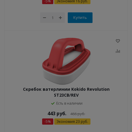
-
5
%
Экономия
16
руб.
Купить
Скребок ватерлинии Kokido Revolution
ST23CB/REV
Есть в наличии
443
руб.
466
руб.
-
5
%
Экономия
23
руб.