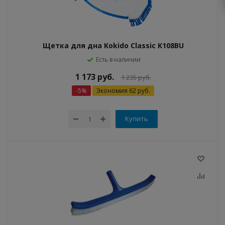
Щетка для дна Kokido Classic K108BU
Есть в наличии
1 173
руб.
1 235
руб.
-
5
%
Экономия
62
руб.
Купить