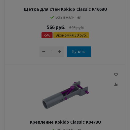
Щетка для стен Kokido Classic K166BU
Есть в наличии
566
руб.
596
руб.
-
5
%
Экономия
30
руб.
Купить
Крепление Kokido Classic K047BU