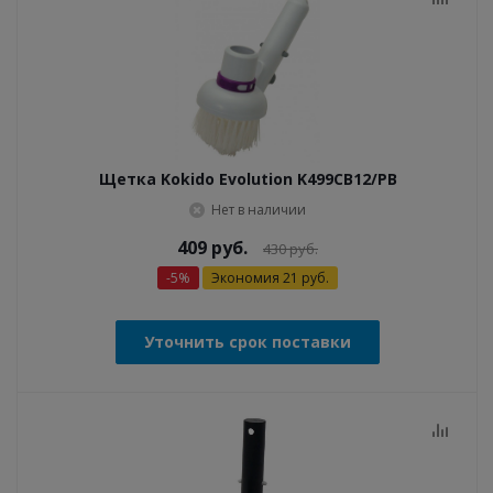
Щетка Kokido Evolution K499CB12/PB
Нет в наличии
409
руб.
430
руб.
-
5
%
Экономия
21
руб.
Уточнить срок поставки