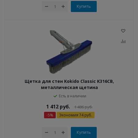
Купить
Щетка для стен Kokido Classic K316CB,
металлическая щетина
Есть в наличии
1 412
руб.
1 486
руб.
-
5
%
Экономия
74
руб.
Купить