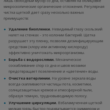
лишь свободный мусор со дна, оставляя на облицовке
микроскопические органические отложения. Регулярная
чистка щеткой дает сразу несколько важных
преимуществ:
Удаление биопленки.
Невидимый глазу скользкий
налет на стенках - это колонии бактерий. Щетка
разрушает эту пленку, позволяя дезинфицирующим
средствам (хлору или активному кислороду)
эффективно уничтожать микроорганизмы.
Борьба с водорослями.
Механическое
соскабливание спор со дна и швов мозаики
предотвращает позеленение и «цветение» воды.
Очистка ватерлинии.
На уровне зеркала воды
всегда скапливаются частицы пота, косметики,
солнцезащитных кремов и атмосферной пыли,
образуя темную, трудновыводимую полосу.
Улучшение циркуляции.
Взбаламученная щеткой
мелкая грязь быстро подхватывается скиммером и