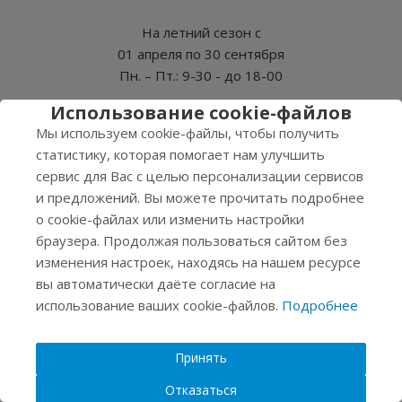
На летний сезон с
01 апреля по 30 сентября
Пн. – Пт.: 9-30 - до 18-00
Использование cookie-файлов
СБ, ВС - Выходные
Мы используем cookie-файлы, чтобы получить
статистику, которая помогает нам улучшить
сервис для Вас с целью персонализации сервисов
и предложений. Вы можете прочитать подробнее
2026 © Нэро
о cookie-файлах или изменить настройки
Соглашение на обработку персональных данных
браузера. Продолжая пользоваться сайтом без
Политика конфиденциальности
изменения настроек, находясь на нашем ресурсе
вы автоматически даёте согласие на
Продвижение
использование ваших cookie-файлов.
Подробнее
Создание
Принять
Отказаться