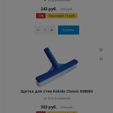
Есть в наличии
243
руб.
256
руб.
-
5
%
Экономия
13
руб.
Купить
Щетка для стен Kokido Classic K085BU
Есть в наличии
303
руб.
319
руб.