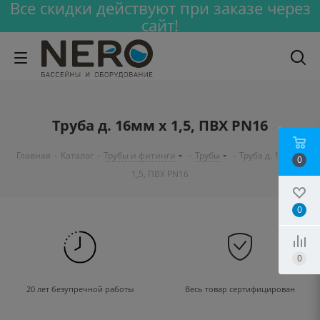
Все скидки действуют при заказе через
сайт!
Труба д. 16мм х 1,5, ПВХ PN16
Главная
-
Каталог
-
Трубы и фитинги
-
Трубы
-
Труба д. 16мм х
0
1,5, ПВХ PN16
0
0
20 лет безупречной работы
Весь товар сертифицирован