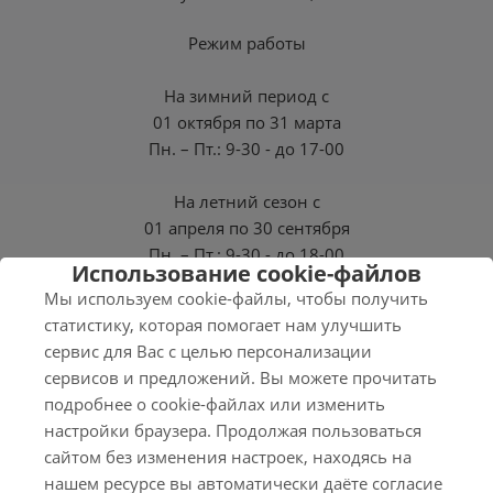
Режим работы
На зимний период с
01 октября по 31 марта
Пн. – Пт.: 9-30 - до 17-00
На летний сезон с
01 апреля по 30 сентября
Пн. – Пт.: 9-30 - до 18-00
Использование cookie-файлов
Мы используем cookie-файлы, чтобы получить
СБ, ВС - Выходные
статистику, которая помогает нам улучшить
сервис для Вас с целью персонализации
сервисов и предложений. Вы можете прочитать
подробнее о cookie-файлах или изменить
2026 © Нэро
настройки браузера. Продолжая пользоваться
Соглашение на обработку персональных данных
сайтом без изменения настроек, находясь на
Политика конфиденциальности
нашем ресурсе вы автоматически даёте согласие