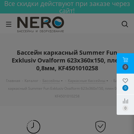
Все скидки действуют при заказе через
сайт!
Бассейн каркасный Summer Fun
Exklusiv Ovalform 623x360x150, плен
0,8мм, KF4501010258
0
Главная
-
Каталог
-
Бассейны
-
Каркасные бассейны
-
Бассейн
0
каркасный Summer Fun Exklusiv Ovalform 623x360x150, плен 0,8мм,
KF4501010258
0