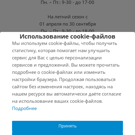
Пн. – Пт.: 9-30 - до 17-00
На летний сезон с
01 апреля по 30 сентября
Пн. – Пт.: 9-30 - до 18-00
Использование cookie-файлов
Мы используем cookie-файлы, чтобы получить
СБ, ВС - Выходные
статистику, которая помогает нам улучшить
сервис для Вас с целью персонализации
сервисов и предложений. Вы можете прочитать
подробнее о cookie-файлах или изменить
2026 © Нэро
настройки браузера. Продолжая пользоваться
Соглашение на обработку персональных данных
сайтом без изменения настроек, находясь на
Политика конфиденциальности
нашем ресурсе вы автоматически даёте согласие
на использование ваших cookie-файлов.
Продвижение
Подробнее
Создание
Принять