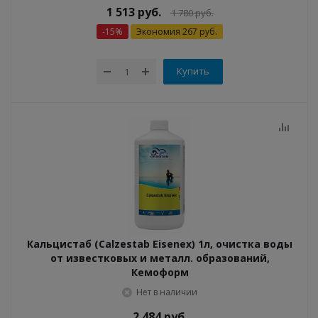
1 513
руб.
1 780
руб.
-
15
%
Экономия
267
руб.
Купить
Кальцистаб (Calzestab Eisenеx) 1л, очистка воды
от известковых и металл. образований,
Кемоформ
Нет в наличии
2 484
руб.