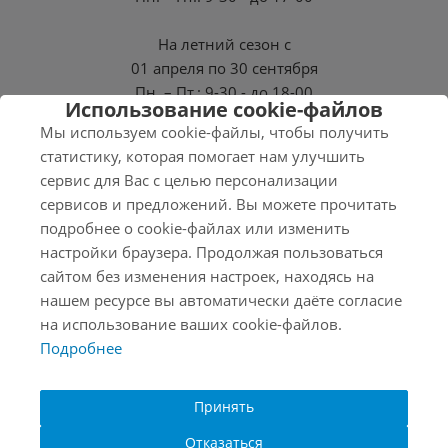
На летний сезон с
01 апреля по 30 сентября
Пн. – Пт.: 9-30 - до 18-00
Использование cookie-файлов
Мы используем cookie-файлы, чтобы получить
СБ, ВС - Выходные
статистику, которая помогает нам улучшить
сервис для Вас с целью персонализации
сервисов и предложений. Вы можете прочитать
подробнее о cookie-файлах или изменить
2026 © Нэро
настройки браузера. Продолжая пользоваться
Соглашение на обработку персональных данных
сайтом без изменения настроек, находясь на
Политика конфиденциальности
нашем ресурсе вы автоматически даёте согласие
на использование ваших cookie-файлов.
Продвижение
Подробнее
Создание
Принять
Отказаться