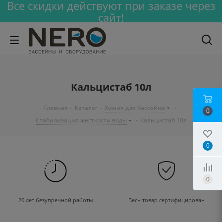
Все скидки действуют при заказе через
сайт!
Кальцистаб 10л
Главная
-
Каталог
-
Химия для бассейна
-
0
Стабилизация жесткости воды
-
Кальцистаб 10л
0
0
20 лет безупречной работы
Весь товар сертифицирован