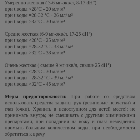
Умеренно жесткая ( 3-6 мг-экв/л, 8-17 dН°)
при t воды <28°C - 20 мл/ м³
при t воды =28-32 °C - 26 мл/ м³
при t воды >32°C - 30 мл/ м³
Средне жесткая (6-9 мг-экв/л, 17-25 dН°)
при t воды <28°C - 25 мл/ м³
при t воды =28-32 °C - 33 мл/ м³
при t воды >32°C - 38 мл/ м³
Очень жесткая ( свыше 9 мг-экв/л, свыше 25 dН°)
при t воды <28°C - 30 мл/ м³
при t воды =28-32 °C - 39 мл/ м³
при t воды >32°C - 45 мл/ м³
Меры предосторожности:
При работе со средством
использовать средства защиты рук (резиновые перчатки) и
глаз (очки). Хранить в недоступном для детей месте!; не
принимать внутрь; не смешивать с другими химическими
препаратами; при попадании на кожу и глаза немедленно
промыть большим количеством воды, при необходимости
обратиться к врачу.