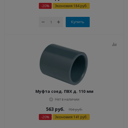
-
20
%
Экономия
184
руб.
Купить
Муфта соед. ПВХ д. 110 мм
Нет в наличии
563
руб.
704
руб.
-
20
%
Экономия
141
руб.