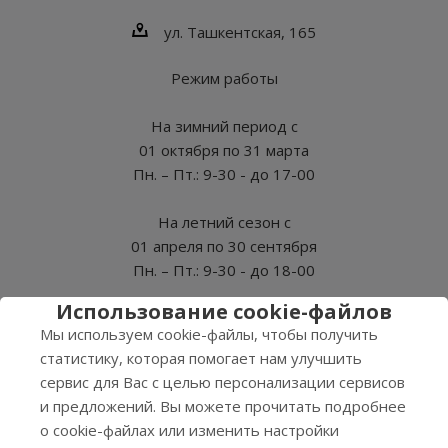
ул. Ташкентская, 165
Режим работы
На зимний период с
01 октября по 31 марта
Пн. – Пт.: 9-30 - до 17-00
На летний сезон с
01 апреля по 30 сентября
Пн. – Пт.: 9-30 - до 18-00
Использование cookie-файлов
СБ, ВС - Выходные
Мы используем cookie-файлы, чтобы получить
статистику, которая помогает нам улучшить
сервис для Вас с целью персонализации сервисов
и предложений. Вы можете прочитать подробнее
2026 © Нэро
о cookie-файлах или изменить настройки