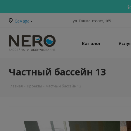
В
Самара
ул. Ташкентская, 165
Каталог
Услу
Частный бассейн 13
Главная
-
Проекты
-
Частный бассейн 13