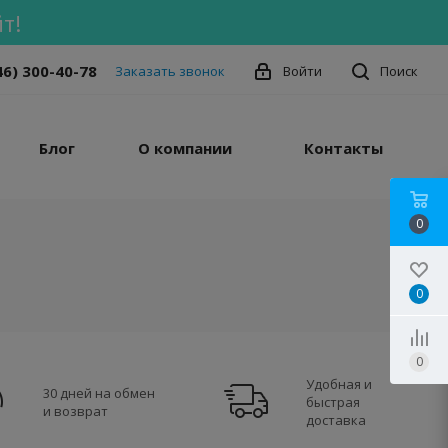
т!
46) 300-40-78
Заказать звонок
Войти
Поиск
Блог
О компании
Контакты
0
0
0
Удобная и
30 дней на обмен
быстрая
и возврат
доставка