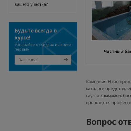
вашего участка?
Будьте всегда в
курсе!
Узнавайте о скидках и акциях
первым
Частный ба
Компания Нэро предл
каталоге представле
саун и хаммамов. ба
проводятся професс
Вопрос от