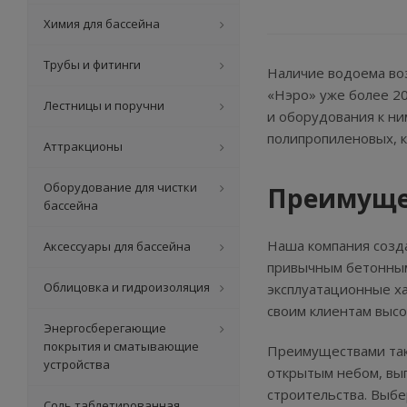
Химия для бассейна
Трубы и фитинги
Наличие водоема во
«Нэро» уже более 20
Лестницы и поручни
и оборудования к ни
полипропиленовых, к
Аттракционы
Оборудование для чистки
Преимущес
бассейна
Наша компания созда
Аксессуары для бассейна
привычным бетонным 
Облицовка и гидроизоляция
эксплуатационные х
своим клиентам выс
Энергосберегающие
покрытия и сматывающие
Преимуществами таки
устройства
открытым небом, вы
строительства. Выбе
Соль таблетированная