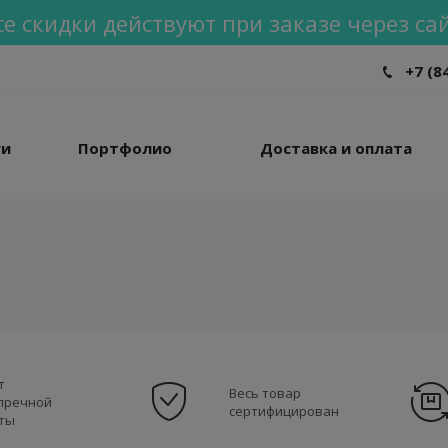
се скидки действуют при заказе через сай
+7 (8
ги
Портфолио
Доставка и оплата
т
Весь товар
пречной
сертифицирован
ты