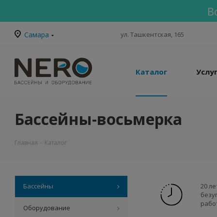
В
Самара
ул. Ташкентская, 165
Каталог
Услу
Бассейны-восьмерка
Главная
-
Каталог
Бассейны
20 ле
безу
рабо
Оборудование