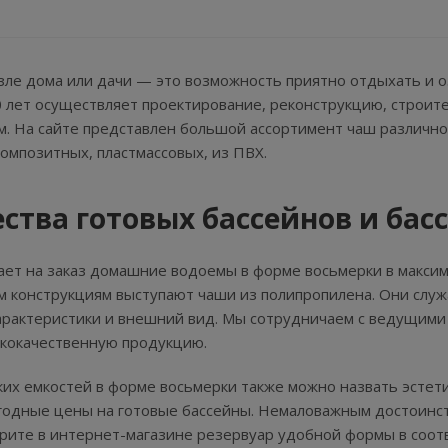
зле дома или дачи — это возможность приятно отдыхать и о
 лет осуществляет проектирование, реконструкцию, строит
м. На сайте представлен большой ассортимент чаш различн
омпозитных, пластмассовых, из ПВХ.
тва готовых бассейнов и басс
ет на заказ домашние водоемы в форме восьмерки в максим
конструкциям выступают чаши из полипропилена. Они служа
арактеристики и внешний вид. Мы сотрудничаем с ведущими
ококачественную продукцию.
х емкостей в форме восьмерки также можно назвать эстети
годные цены на готовые бассейны. Немаловажным достоинс
рите в интернет-магазине резервуар удобной формы в соот