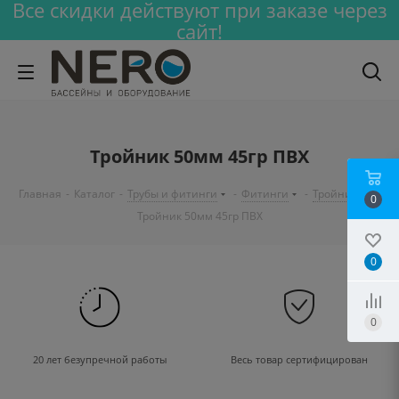
Все скидки действуют при заказе через
сайт!
Тройник 50мм 45гр ПВХ
Главная
-
Каталог
-
Трубы и фитинги
-
Фитинги
-
Тройник
-
0
Тройник 50мм 45гр ПВХ
0
0
20 лет безупречной работы
Весь товар сертифицирован