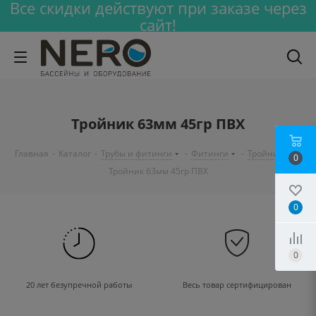
Все скидки действуют при заказе через
сайт!
Тройник 63мм 45гр ПВХ
Главная
-
Каталог
-
Трубы и фитинги
-
Фитинги
-
Тройник
-
0
Тройник 63мм 45гр ПВХ
0
0
20 лет безупречной работы
Весь товар сертифицирован